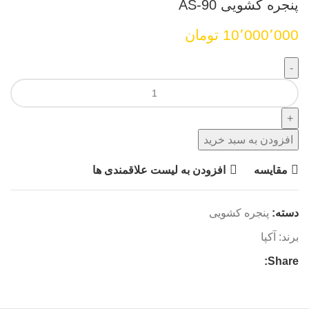
پنجره کشویی AS-90
10٬000٬000
تومان
پنجره کشویی AS-90 عدد
افزودن به سبد خرید
مقایسه
افزودن به لیست علاقمندی ها
دسته:
پنجره کشویی
برند:
آکپا
Share: