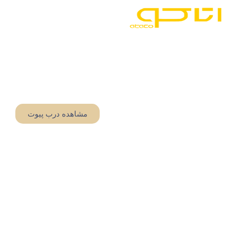
درب پیوت آتاکو
زمانی که یک ورودی استاندارد، پاسخگوی عظمت معماری شما
نیست،
درب ورودی پیوت
وارد صحنه می‌شود. ما در آتاکو با
ترکیب هنر طراحی و مهندسی دقیق، درب‌های پیوت سفارشی
خلق می‌کنیم که نه تنها یک ورودی، بلکه یک نقطه عطف در
طراحی
درب ورودی ساختمان
شما خواهند بود.
مشاهده درب پیوت