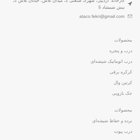
کارخانه: اردبیل، شهرك صنعتى 2، ميدان تلاش، خيابان تلاش 2،
نبش شمشاد 5
ataco.fekri@gmail.com
محصولات
درب و پنجره
درب اتوماتیک شیشه‌ای
کرکره برقی
کرتین وال
جک بازویی
محصولات
نرده و حفاظ شیشه‌ای
درب پیوت