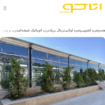
همه
پنجره کشویی
پنجره لولایی
ترمال بریک
درب اتوماتیک شیشه‌ای
درب و پنجره
د
ترمال بریک
باغ تالار والا