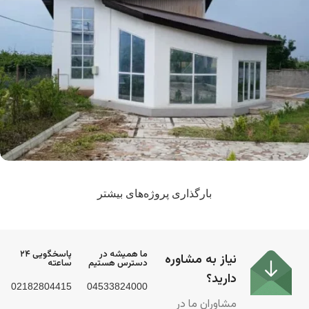
درب و پنجره
شهرک ویلایی مهندس سجادی
بارگذاری پروژه‌های بیشتر
ما همیشه در
پاسخگویی ۲۴
نیاز به مشاوره
دسترس هستیم
ساعته
دارید؟
02182804415
04533824000
مشاوران ما در