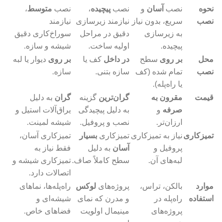
نحوه
نصب
آسان
و
نصب
پیچیده
،
نصب
متوسط
،
نصب
سریع، بدون نیاز
نیازمند زیرسازی
نیازمند
به زیرسازی
دقیق در مراحل
سوراخ‌کاری دقیق
پیچیده.
اولیه ساخت.
شیشه و سازه.
محل
بر روی
سطح
در داخل
کف یا
بر روی
دیوار یا لبه
نصب
تمام شده (کف
سازه بتنی.
سازه.
یا راه‌پله).
قیمت
مقرون به
گران‌ترین
گزینه
گران
به دلیل
صرفه
و
به دلیل پیچیدگی
یراق‌آلات استیل و
ارزان‌تر.
نصب و پروفیل.
شیشه لمینت.
تمیزکاری
نیاز به تمیزکاری
تمیزکاری
بسیار
تمیزکاری آسان،
پروفیل و
آسان
به دلیل
فقط نیاز به
لبه‌های آن.
سطح کاملاً صاف.
تمیزکاری شیشه و
اتصالات دارد.
موارد
بالکن، تراس،
پروژه‌های
لوکس
راه‌پله‌ها، نماهای
استفاده
راه‌پله در
و مدرن که نمای
شیشه‌ای و
پروژه‌های
مینیمال اولویت
فضاهای خاص.