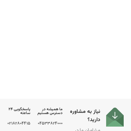
ما همیشه در
پاسخگویی ۲۴
نیاز به مشاوره
دسترس هستیم
ساعته
دارید؟
02182804415
04533824000
مشاوران ما در