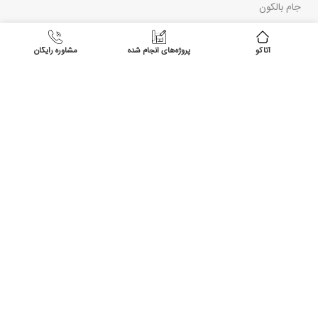
جام بالکون
زیپ اسکرین
آتاکو
پروژه‌های انجام شده
مشاوره رایگان
تور پلیسه
لینک‌های مفید
درباره ما
تماس با ما
قوانین و مقررات
مقالات