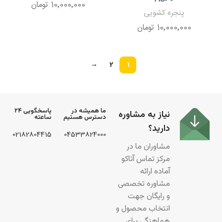
10٬000٬000
تومان
پنجره کشویی
10٬000٬000
تومان
→
2
1
ما همیشه در
پاسخگویی ۲۴
نیاز به مشاوره
دسترس هستیم
ساعته
دارید؟
02182804415
04533824000
مشاوران ما در
مرکز تماس آتاکو
آماده ارائه
مشاوره تخصصی
و رایگان جهت
انتخاب محصول و
هماهنگی برای