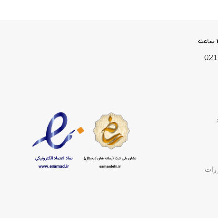
021
ررات