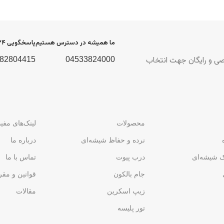
ما همیشه در دسترس هستیم
پاسخگویی ۲۴ ساعته
صصی و رایگان جهت انتخاب
82804415
04533824000
محصولات
لینک‌های مفید
نرده و حفاظ شیشه‌ای
درباره ما
ک شیشه‌ای
درب پیوت
تماس با ما
جام بالکون
قوانین و مق
زیپ اسکرین
مقالات
تور پلیسه