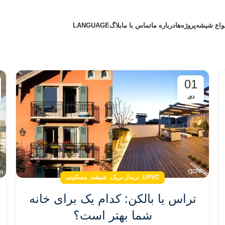
واع شیشه
پروژه‌ها
درباره ما
تماس با ما
بلاگ
LANGUAGE
01
دی
,
,
,
UPVC
ترمال بریک
شیشه
مسکونی
تراس یا بالکن: کدام یک برای خانه
شما بهتر است؟